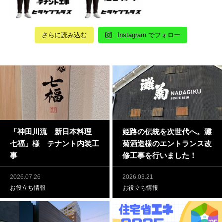
さらに読み込む
Instagram でフォロー
「神田川流 新日本料理
姫路の伝統を次世代へ。灘
七福」様 テナント内装工
菊酒造様のエントランス改
事
修工事を行いました！
2026.07.26
2026.03.21
お役立ち情報
お役立ち情報