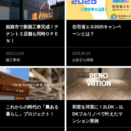
姫路市で新築工事完成！テ
住宅省エネ2025キャンペ
ナント２店舗も同時ＯＰＥ
ーンとは？
Ｎ！
2025.12.04
2025.06.24
施工事例
お役立ち情報
これからの時代の「農ある
和室を洋室に！2LDK→1L
暮らし」プロジェクト！
DKフルリノベで叶えたマ
ンション実例