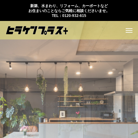
新築、水まわり、リフォーム、カーポートなど
お住まいのことならご気軽に相談くださいませ。
TEL：0120-932-615
家
づ
く
り
に
安
あ
心
な
を
た
P
の
L
U
想
S
い
、
に
暮
P
ら
L
U
し
S
に
を
笑
。
顔
を
P
L
U
S
。